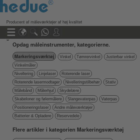
Producent af måleværktøjer af høj kvalitet
Opdag måleinstrumenter, kategorierne.
Markeringsværktøj
Vinkel
Tømrervinkel
Justerbar vinkel
Vinkelmåler
Nivellering
Linjelaser
Roterende laser
Roterende lasermodtager
Nivelleringstilbehør
Stativ
Målebånd
Målerhjul
Skydelære
Skabeloner og følermålere
Slangevaterpas
Vaterpas
Positioneringslaser
Andre måleværktøjer
Batterier & Opladere
Reservedele
Flere artikler i kategorien Markeringsværktøj