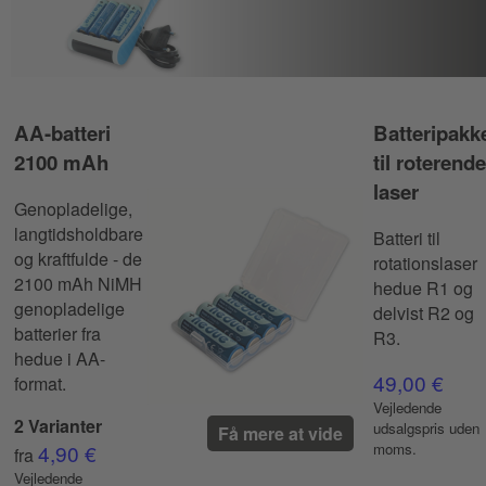
AA-batteri
Batteripakk
2100 mAh
til roterende
laser
Genopladelige,
langtidsholdbare
Batteri til
og kraftfulde - de
rotationslaser
2100 mAh NiMH
hedue R1 og
genopladelige
delvist R2 og
batterier fra
R3.
hedue i AA-
49,00 €
format.
Vejledende
2 Varianter
udsalgspris uden
Få mere at vide
4,90 €
moms.
fra
Vejledende