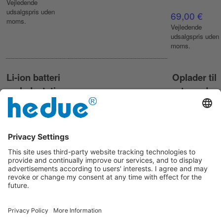
Vejledende
udsalgspris uden
69,00 €
moms.
Vejledende
udsalgspris uden
moms.
Li-ion batteri
Oplader til
og ladestation
roterende
til hedue M4
laser
linjelaser
Oplader til
rotationslaser
Et ekstra Li-ion-
hedue R1, R2
batteri med
R3, Q3 og
opladningsholder
Q3G
til hedue M4
linjelaser.
24,90 €
Få mere at vide
39,60 €
Vejledende
udsalgspris uden
Vejledende
moms.