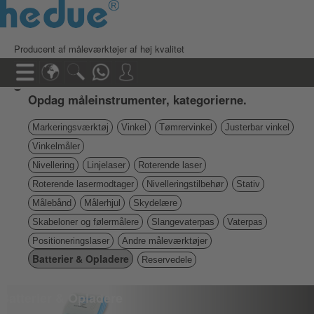
Producent af måleværktøjer af høj kvalitet
Opdag måleinstrumenter, kategorierne.
Markeringsværktøj
Vinkel
Tømrervinkel
Justerbar vinkel
Vinkelmåler
Nivellering
Linjelaser
Roterende laser
Roterende lasermodtager
Nivelleringstilbehør
Stativ
Målebånd
Målerhjul
Skydelære
Skabeloner og følermålere
Slangevaterpas
Vaterpas
Positioneringslaser
Andre måleværktøjer
Batterier & Opladere
Reservedele
Batterier & Opladere