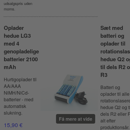
udsalgspris uden
moms.
Oplader
Sæt med
hedue LG3
batteri og
med 4
oplader til
genopladelige
rotationslas
batterier 2100
hedue Q2 o
mAh
til dels R2 
R3
Hurtigoplader til
AA/AAA
Batteri og
NiMH/NiCd-
oplader til alle
batterier - med
rotationslaser
automatisk
hedue Q2 og ti
slukning.
dels R2 eller 
Få mere at vide
alt efter
15,90 €
produktionsår.