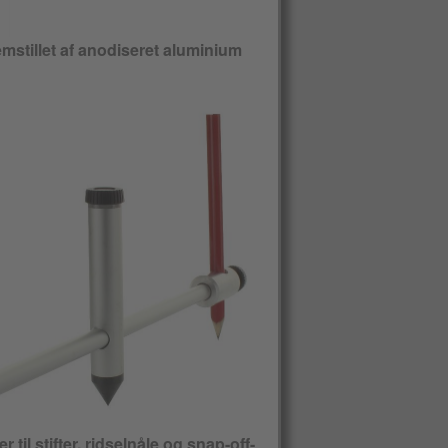
mstillet af anodiseret aluminium
r til stifter, ridselnåle og snap-off-