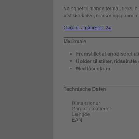
Velegnet til mange formål, f.eks. b
afstikkerknive, markeringspenne og
Garanti / måneder: 24
Merkmale
Fremstillet af anodiseret 
Holder til stifter, ridselnål
Med låseskrue
Technische Daten
Dimensioner
Garanti / måneder
Længde
EAN