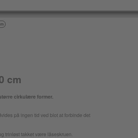
cm
0 cm
tørre cirkulære former.
vides på ingen tid ved blot at forbinde det
og trinløst takket være låseskruen.