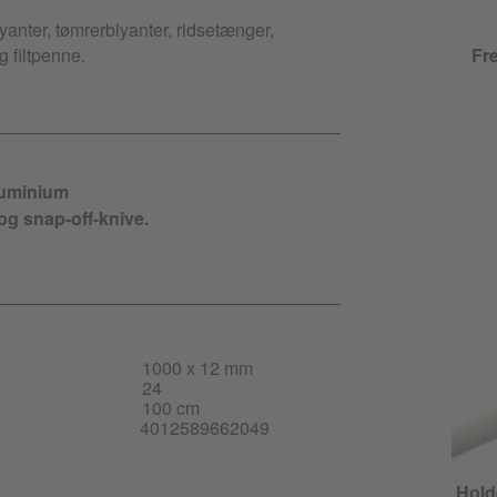
lyanter, tømrerblyanter, ridsetænger,
 filtpenne.
Fre
aluminium
e og snap-off-knive.
1000 x 12 mm
24
100 cm
4012589662049
Holde