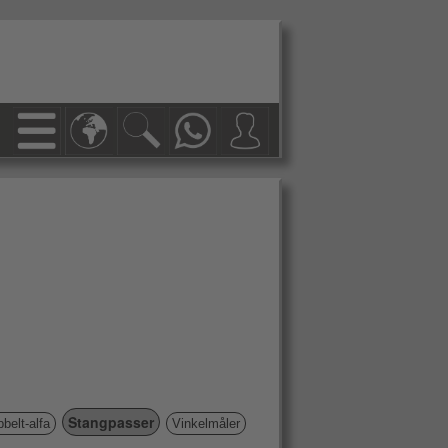
Stangpasser
belt-alfa
Vinkelmåler