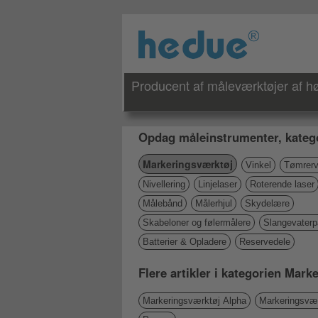
Producent af måleværktøjer af høj
Opdag måleinstrumenter, katego
Markeringsværktøj
Vinkel
Tømrerv
Nivellering
Linjelaser
Roterende laser
Målebånd
Målerhjul
Skydelære
Skabeloner og følermålere
Slangevater
Batterier & Opladere
Reservedele
Flere artikler i kategorien Mar
Markeringsværktøj Alpha
Markeringsvær