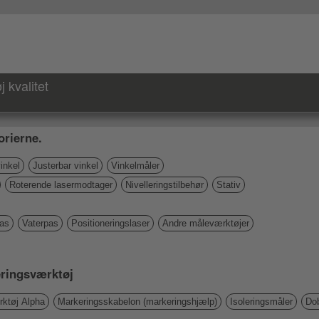
 kvalitet
rierne.
inkel
Justerbar vinkel
Vinkelmåler
Roterende lasermodtager
Nivelleringstilbehør
Stativ
pas
Vaterpas
Positioneringslaser
Andre måleværktøjer
keringsværktøj
ktøj Alpha
Markeringsskabelon (markeringshjælp)
Isoleringsmåler
Dob