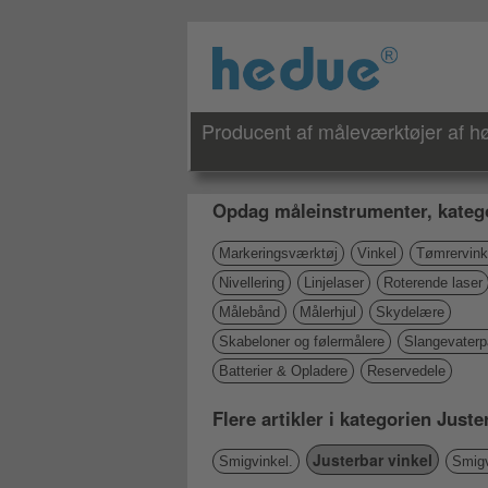
Producent af måleværktøjer af høj
Opdag måleinstrumenter, katego
Markeringsværktøj
Vinkel
Tømrervink
Nivellering
Linjelaser
Roterende laser
Målebånd
Målerhjul
Skydelære
Skabeloner og følermålere
Slangevater
Batterier & Opladere
Reservedele
Flere artikler i kategorien Juste
Justerbar vinkel
Smigvinkel.
Smigv