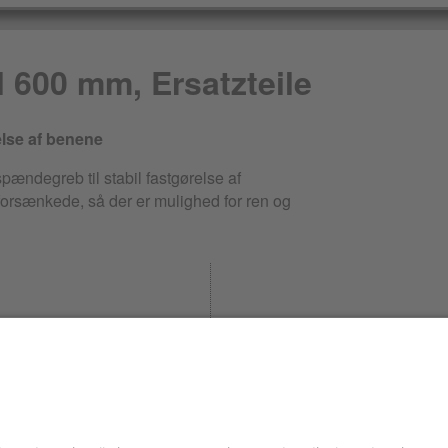
l 600 mm, Ersatzteile
lse af benene
pændegreb til stabil fastgørelse af
forsænkede, så der er mulighed for ren og