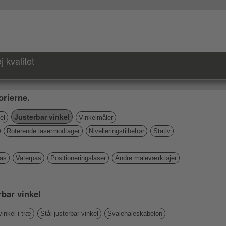
 kvalitet
rierne.
Justerbar vinkel
el
Vinkelmåler
Roterende lasermodtager
Nivelleringstilbehør
Stativ
pas
Vaterpas
Positioneringslaser
Andre måleværktøjer
rbar vinkel
inkel i træ
Stål justerbar vinkel
Svalehaleskabelon