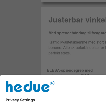
Justerbar vinke
Med spændehåndtag til fastgøre
Kraftig kvalitetsklemme med stort s
benene. Alle skrueforbindelser er 
perfekt støtte.
ELESA-spændegreb med
udløserknap, sort, GN 5
Artikelnummer
S100-5
7,00 €