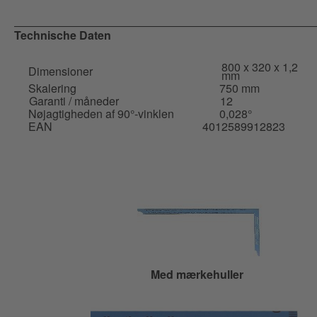
Technische Daten
800 x 320 x 1,2
Dimensioner
mm
Skalering
750 mm
Garanti / måneder
12
Nøjagtigheden af 90°-vinklen
0,028°
EAN
4012589912823
Med mærkehuller