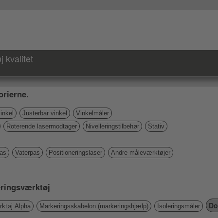
 kvalitet
rierne.
inkel
Justerbar vinkel
Vinkelmåler
Roterende lasermodtager
Nivelleringstilbehør
Stativ
pas
Vaterpas
Positioneringslaser
Andre måleværktøjer
keringsværktøj
Do
ktøj Alpha
Markeringsskabelon (markeringshjælp)
Isoleringsmåler