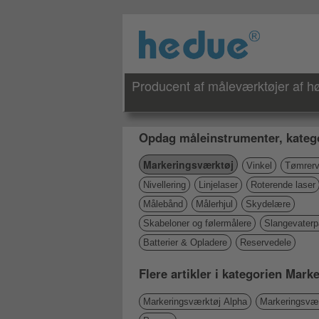
Producent af måleværktøjer af høj
Opdag måleinstrumenter, katego
Markeringsværktøj
Vinkel
Tømrerv
Nivellering
Linjelaser
Roterende laser
Målebånd
Målerhjul
Skydelære
Skabeloner og følermålere
Slangevater
Batterier & Opladere
Reservedele
Flere artikler i kategorien Mar
Markeringsværktøj Alpha
Markeringsvær