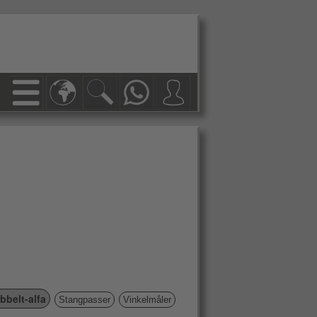
bbelt-alfa
Stangpasser
Vinkelmåler