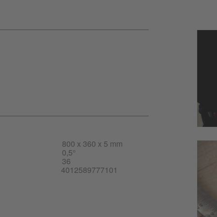
800 x 360 x 5 mm
0,5°
36
4012589777101