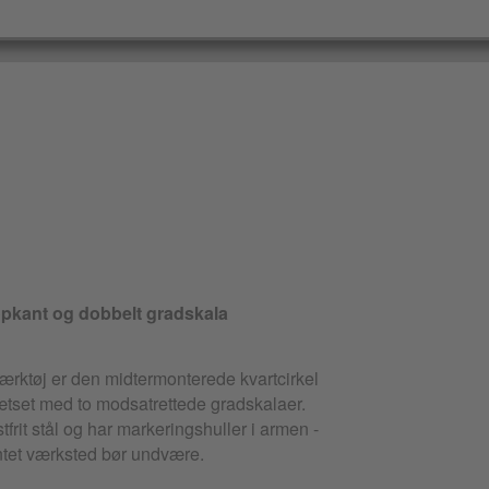
pkant og dobbelt gradskala
ærktøj er den midtermonterede kvartcirkel
ætset med to modsatrettede gradskalaer.
ustfrit stål og har markeringshuller i armen -
intet værksted bør undvære.