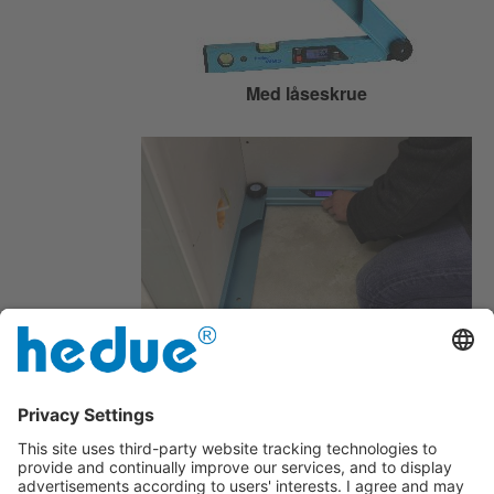
Med låseskrue
Med oplyst display