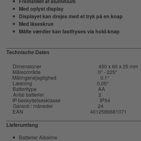
Fremstillet af aluminium
Med oplyst display
Displayet kan drejes med et tryk på en knap
Med låseskrue
Målte værdier kan fastfryses via hold-knap
Technische Daten
Dimensioner
450 x 60 x 25 mm
Måleområde
0° - 225°
Målingsnøjagtighed
0,1°
Læsning
0,05°
Batteritype
AA
Antal batterier
2
IP-beskyttelsesklasse
IP54
Garanti / måneder
24
EAN
4012589681071
Lieferumfang
Batterier Alkaline