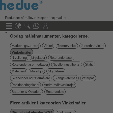
Producent af måleværktøjer af høj kvalitet
Opdag måleinstrumenter, kategorierne.
Markeringsværktøj
Vinkel
Tømrervinkel
Justerbar vinkel
Vinkelmåler
Nivellering
Linjelaser
Roterende laser
Roterende lasermodtager
Nivelleringstilbehør
Stativ
Målebånd
Målerhjul
Skydelære
Skabeloner og følermålere
Slangevaterpas
Vaterpas
Positioneringslaser
Andre måleværktøjer
Batterier & Opladere
Reservedele
Flere artikler i kategorien Vinkelmåler
Digital vinkelmåler WM3
Vinkelmåler