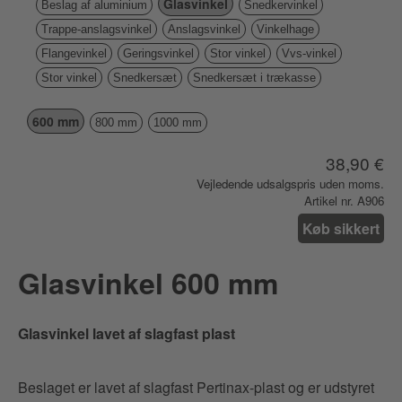
Glasvinkel
Beslag af aluminium
Snedkervinkel
Trappe-anslagsvinkel
Anslagsvinkel
Vinkelhage
Flangevinkel
Geringsvinkel
Stor vinkel
Vvs-vinkel
Stor vinkel
Snedkersæt
Snedkersæt i trækasse
600 mm
800 mm
1000 mm
38,90 €
Vejledende udsalgspris uden moms.
Artikel nr. A906
Køb sikkert
Glasvinkel 600 mm
Glasvinkel lavet af slagfast plast
Beslaget er lavet af slagfast Pertinax-plast og er udstyret