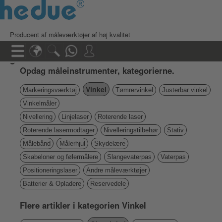
Producent af måleværktøjer af høj kvalitet
Opdag måleinstrumenter, kategorierne.
Vinkel
Markeringsværktøj
Tømrervinkel
Justerbar vinkel
Vinkelmåler
Nivellering
Linjelaser
Roterende laser
Roterende lasermodtager
Nivelleringstilbehør
Stativ
Målebånd
Målerhjul
Skydelære
Skabeloner og følermålere
Slangevaterpas
Vaterpas
Positioneringslaser
Andre måleværktøjer
Batterier & Opladere
Reservedele
Flere artikler i kategorien Vinkel