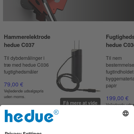
Hammerelektrode
Fugtighed
hedue C037
hedue C03
Til dybdemålinger i
Til nem
træ med hedue C036
bestemmelse
fugtighedsmåler
fugtindholdet 
byggemateria
79,00 €
papir
Vejledende udsalgspris
uden moms.
199,00 €
Få mere at vide
Vejledende udsa
uden moms.
Håndtæller
Svejsemagnet