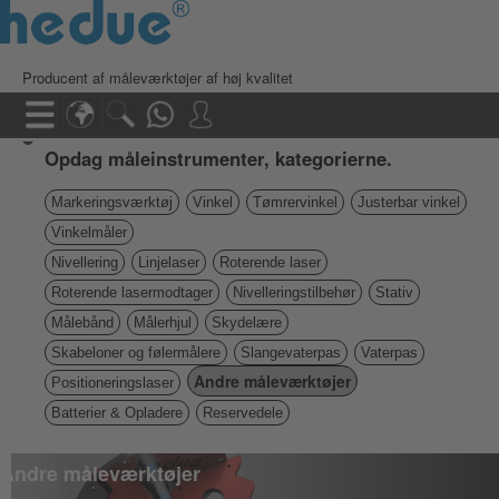
Producent af måleværktøjer af høj kvalitet
Opdag måleinstrumenter, kategorierne.
Markeringsværktøj
Vinkel
Tømrervinkel
Justerbar vinkel
Vinkelmåler
Nivellering
Linjelaser
Roterende laser
Roterende lasermodtager
Nivelleringstilbehør
Stativ
Målebånd
Målerhjul
Skydelære
Skabeloner og følermålere
Slangevaterpas
Vaterpas
Andre måleværktøjer
Positioneringslaser
Batterier & Opladere
Reservedele
Andre måleværktøjer